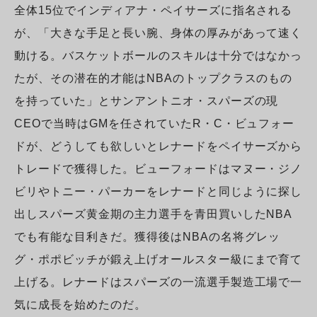
全体15位でインディアナ・ペイサーズに指名される
が、「大きな手足と長い腕、身体の厚みがあって速く
動ける。バスケットボールのスキルは十分ではなかっ
たが、その潜在的才能はNBAのトップクラスのもの
を持っていた」とサンアントニオ・スパーズの現
CEOで当時はGMを任されていたR・C・ビュフォー
ドが、どうしても欲しいとレナードをペイサーズから
トレードで獲得した。ビューフォードはマヌー・ジノ
ビリやトニー・パーカーをレナードと同じように探し
出しスパーズ黄金期の主力選手を青田買いしたNBA
でも有能な目利きだ。獲得後はNBAの名将グレッ
グ・ポポビッチが鍛え上げオールスター級にまで育て
上げる。レナードはスパーズの一流選手製造工場で一
気に成長を始めたのだ。