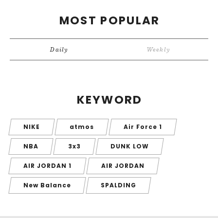
MOST POPULAR
Daily
Weekly
KEYWORD
NIKE
atmos
Air Force 1
NBA
3x3
DUNK LOW
AIR JORDAN 1
AIR JORDAN
New Balance
SPALDING