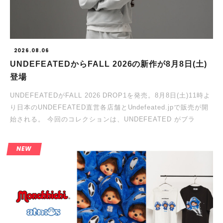
2026.08.06
UNDEFEATEDからFALL 2026の新作が8⽉8⽇(⼟)
登場
UNDEFEATEDがFALL 2026 DROP1を発売。8⽉8⽇(⼟)11時よ
り⽇本のUNDEFEATED直営各店舗とUndefeated.jpで販売が開
始される。 今回のコレクションは、UNDEFEATED がブラ
NEW