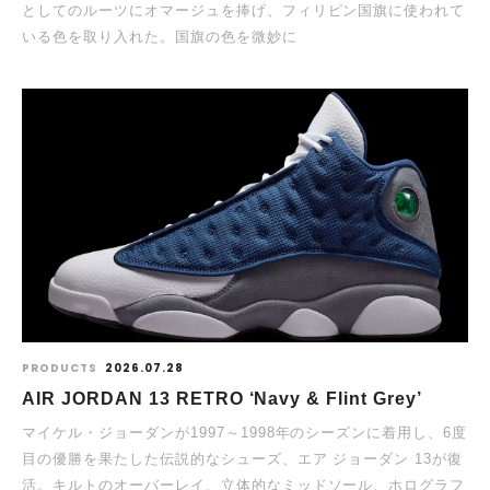
としてのルーツにオマージュを捧げ、フィリピン国旗に使われて
いる色を取り入れた。国旗の色を微妙に
PRODUCTS
2026.07.28
AIR JORDAN 13 RETRO ‘Navy & Flint Grey’
マイケル・ジョーダンが1997～1998年のシーズンに着用し、6度
目の優勝を果たした伝説的なシューズ、エア ジョーダン 13が復
活。キルトのオーバーレイ、立体的なミッドソール、ホログラフ