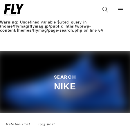
Warning
: Undefined variable $words in
/home/flymag/flymag.jp/public_html/wp/wp-
content/themes/flymag/page-search.php
on line
36
Warning
: Undefined variable $word_query in
/home/flymag/flymag.jp/public_html/wp/wp-
content/themes/flymag/page-search.php
on line
64
SEARCH
NIKE
Related Post
1933 post