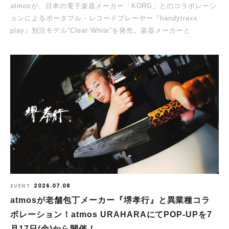
atmosが、日本の電子楽器メーカー「KORG」とのコラボレーシ
ョンによるポータブル・レコードプレーヤー『handytraxx
play』別注モデル”Clear White”を発売。楽器メーカーと
EVENT
2026.07.08
atmosが老舗包丁メーカー『堺孝行』と異業種コラ
ボレーション！atmos URAHARAにてPOP-UPを7
月17日(金)から開催！