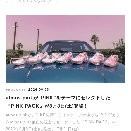
チェーンとTシャツの2アイテ
PRODUCTS
2026.08.03
atmos pinkが”PINK”をテーマにセレクトした
『PINK PACK』が8月8日(土)登場！
atmos pinkが、NIKEの新作ラインナップの中から”PINK”カラー
をatmos pink独自の視点でセレクトした『PINK PACK』を
2026年8月8日(土)に発売。 7月31日(金)