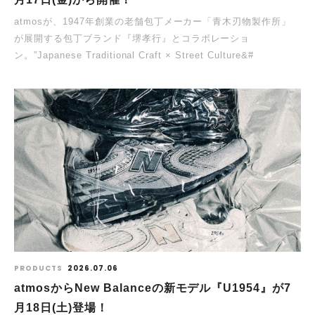
atmosが、1947年創業の老舗包丁メーカー「青木刃物製作所」
が展開する包丁ブランド『堺孝行』とコラボレーショ
ン。”Japanese Traditional Craft × Street Culture&#
PRODUCTS
2026.07.06
atmosからNew Balanceの新モデル『U1954』が7
月18日(土)登場！