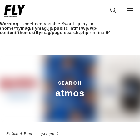
Warning
: Undefined variable $words in
/home/flymag/flymag.jp/public_html/wp/wp-
content/themes/flymag/page-search.php
on line
36
Warning
: Undefined variable $word_query in
/home/flymag/flymag.jp/public_html/wp/wp-
content/themes/flymag/page-search.php
on line
64
SEARCH
atmos
Related Post
342 post