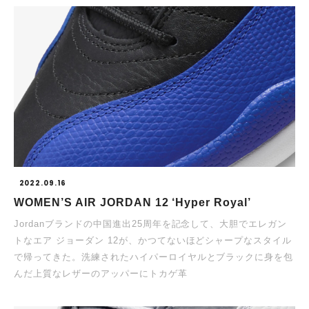
2022.09.16
WOMEN’S AIR JORDAN 12 ‘Hyper Royal’
Jordanブランドの中国進出25周年を記念して、大胆でエレガン
トなエア ジョーダン 12が、かつてないほどシャープなスタイル
で帰ってきた。洗練されたハイパーロイヤルとブラックに身を包
んだ上質なレザーのアッパーにトカゲ革