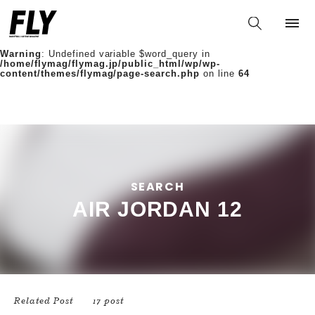
Warning
: Undefined variable $words in
/home/flymag/flymag.jp/public_html/wp/wp-
content/themes/flymag/page-search.php
on line
36
Warning
: Undefined variable $word_query in
/home/flymag/flymag.jp/public_html/wp/wp-
content/themes/flymag/page-search.php
on line
64
SEARCH
AIR JORDAN 12
Related Post
17 post