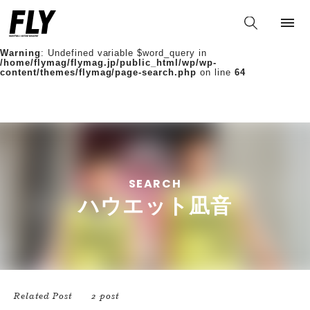
Warning
: Undefined variable $words in
/home/flymag/flymag.jp/public_html/wp/wp-
content/themes/flymag/page-search.php
on line
36
Warning
: Undefined variable $word_query in
/home/flymag/flymag.jp/public_html/wp/wp-
content/themes/flymag/page-search.php
on line
64
SEARCH
ハウエット凪音
Related Post
2 post