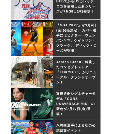
BFIVEからUSカレッジ
ロゴを使用した新シリー
ズが7月30日(木)登場！
『NBA 2K27』が9月4日
(金)発売決定！ カバー選
手にはビクター・ウェン
バンヤマ、ケイトリン・
クラーク、 デリック・ロ
ーズが登場！
Jordan Brandに特化し
たコンセプトストア
「TOKYO 23」がリニュ
ーアル・グランドオープ
ン！
富樫勇樹シグネチャーモ
デル「CONS
UNAVERAGE MID」の
新色が7月17日(金)登
場！
八村塁選手による初の公
式凱旋イベント