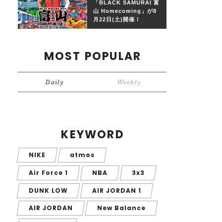
「BLACK SAMURAI 富
山 Homecoming」が8
月22日(土)開催！
MOST POPULAR
Daily
Weekly
KEYWORD
NIKE
atmos
Air Force 1
NBA
3x3
DUNK LOW
AIR JORDAN 1
AIR JORDAN
New Balance