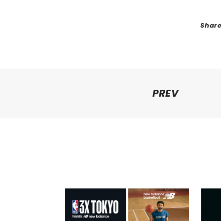
Shar
PREV