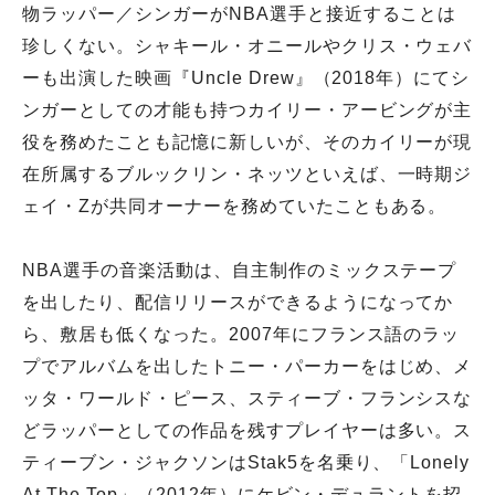
物ラッパー／シンガーがNBA選手と接近することは
珍しくない。シャキール・オニールやクリス・ウェバ
ーも出演した映画『Uncle Drew』（2018年）にてシ
ンガーとしての才能も持つカイリー・アービングが主
役を務めたことも記憶に新しいが、そのカイリーが現
在所属するブルックリン・ネッツといえば、一時期ジ
ェイ・Zが共同オーナーを務めていたこともある。
NBA選手の音楽活動は、自主制作のミックステープ
を出したり、配信リリースができるようになってか
ら、敷居も低くなった。2007年にフランス語のラッ
プでアルバムを出したトニー・パーカーをはじめ、メ
ッタ・ワールド・ピース、スティーブ・フランシスな
どラッパーとしての作品を残すプレイヤーは多い。ス
ティーブン・ジャクソンはStak5を名乗り、「Lonely
At The Top」（2012年）にケビン・デュラントを招