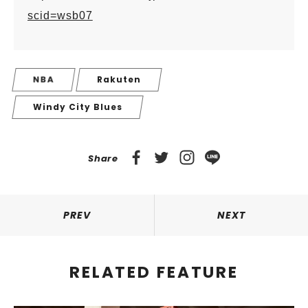
scid=wsb07
NBA
Rakuten
Windy City Blues
Share
PREV
NEXT
RELATED FEATURE