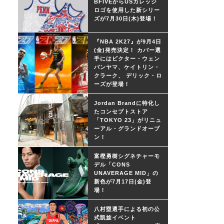
BFIVEからUSカレッジ
ロゴを使用した新シリー
ズが7月30日(木)登場！
『NBA 2K27』が9月4日
(金)発売決定！ カバー選
手にはビクター・ウェン
バンヤマ、ケイトリン・
クラーク、 デリック・ロ
ーズが登場！
Jordan Brandに特化し
たコンセプトストア
「TOKYO 23」がリニュ
ーアル・グランドオープ
ン！
富樫勇樹シグネチャーモ
デル「CONS
UNAVERAGE MID」の
新色が7月17日(金)登
場！
八村塁選手による初の公
式凱旋イベント