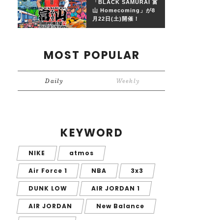
「BLACK SAMURAI 富
山 Homecoming」が8
月22日(土)開催！
MOST POPULAR
Daily
Weekly
KEYWORD
NIKE
atmos
Air Force 1
NBA
3x3
DUNK LOW
AIR JORDAN 1
AIR JORDAN
New Balance