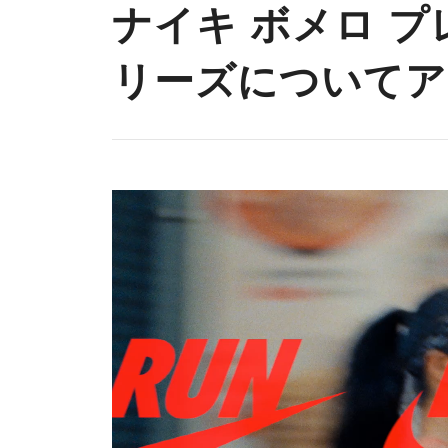
ナイキ ボメロ プ
リーズについてア
動
画
プ
レ
ー
ヤ
ー