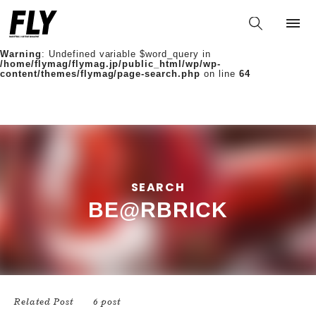
Warning
: Undefined variable $words in
/home/flymag/flymag.jp/public_html/wp/wp-
content/themes/flymag/page-search.php
on line
36
Warning
: Undefined variable $word_query in
/home/flymag/flymag.jp/public_html/wp/wp-
content/themes/flymag/page-search.php
on line
64
SEARCH
BE@RBRICK
Related Post
6 post