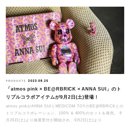
PRODUCTS
2023.08.25
「atmos pink × BE@RBRICK × ANNA SUI」のト
リプルコラボアイテムが9月2日(土)登場！
atmos pinkがANNA SUIとMEDICOM TOYのBE@RBRICKとの
トリプルコラボレーション、100% & 400%のセットを発売。 8
月26日(土)より抽選受付が開始され、9月2日(土)より