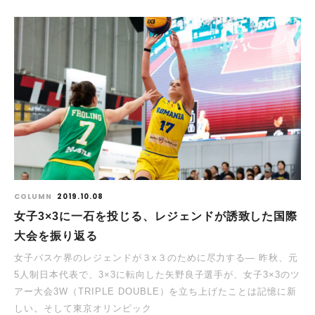
COLUMN
2019.10.08
女子3×3に一石を投じる、レジェンドが誘致した国際
大会を振り返る
女子バスケ界のレジェンドが３x３のために尽力する― 昨秋、元
5人制日本代表で、3×3に転向した矢野良子選手が、女子3×3のツ
アー大会3W（TRIPLE DOUBLE）を立ち上げたことは記憶に新
しい。そして東京オリンピック