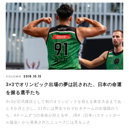
COLUMN
2019.10.13
3×3でオリンピック出場の夢は託された、日本の命運
を握る選手たち
3×3が正式種目として初のオリンピックを迎える東京大会まであ
と９か月と少し。11月には男女それぞれ８チームの出場国のう
ち、4チームずつの発表が控える中、JBA（日本バスケットボー
ル協会）から発表されたニュースには耳をふさ