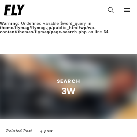
Warning
: Undefined variable $words in
/home/flymag/flymag.jp/public_html/wp/wp-
content/themes/flymag/page-search.php
on line
36
Warning
: Undefined variable $word_query in
/home/flymag/flymag.jp/public_html/wp/wp-
content/themes/flymag/page-search.php
on line
64
SEARCH
3W
Related Post
4 post