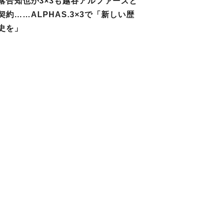
落合知也が3×3も越谷アルファーズと
契約……ALPHAS.3×3で「新しい歴
史を」