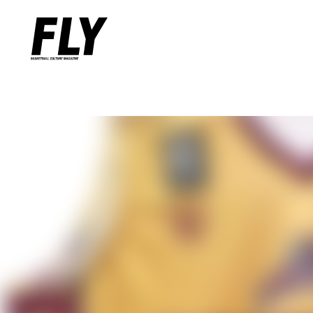
Warning
: Undefined variable $words in
/home/flymag/flymag.jp/
Warning
: Undefined variable $word_query in
/home/flymag/flyma