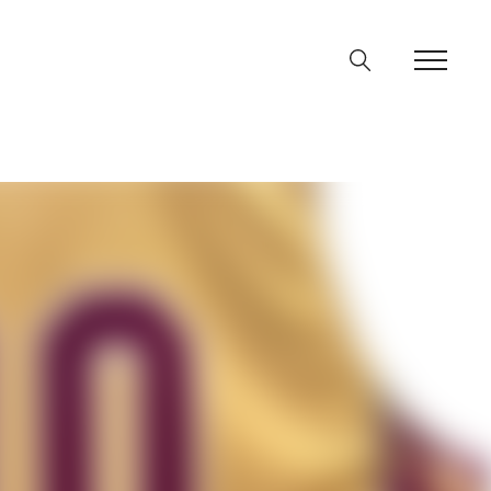
ine
36
p
on line
64