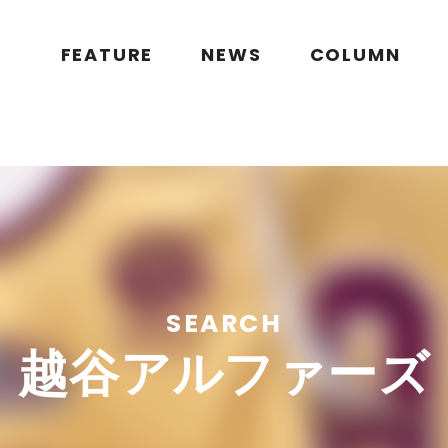
public_html/wp/wp-content/themes/flymag/page-search.php
on l
g.jp/public_html/wp/wp-content/themes/flymag/page-search.ph
FEATURE
NEWS
COLUMN
SEARCH
越谷アルファーズ