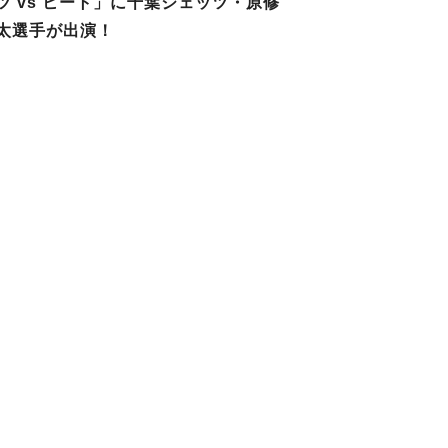
ツ vs ヒート」に千葉ジェッツ・原修
太選手が出演！