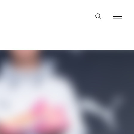
ine
36
p
on line
64