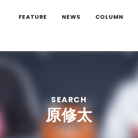
public_html/wp/wp-content/themes/flymag/page-search.php
on l
g.jp/public_html/wp/wp-content/themes/flymag/page-search.ph
FEATURE
NEWS
COLUMN
SEARCH
原修太