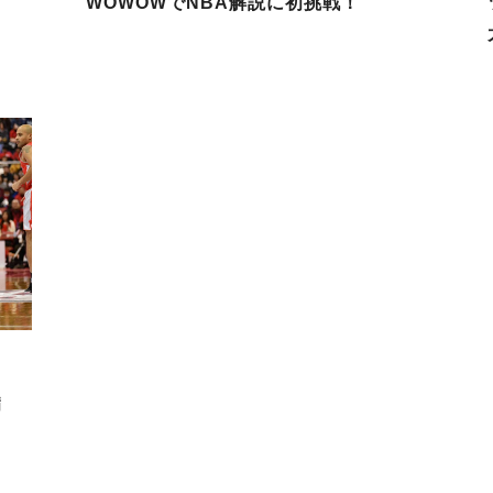
WOWOWでNBA解説に初挑戦！
病