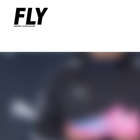
Warning
: Undefined variable $words in
/home/flymag/flymag.jp/
Warning
: Undefined variable $word_query in
/home/flymag/flyma