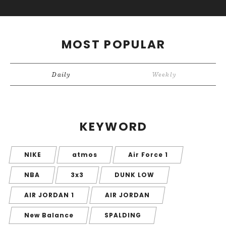
MOST POPULAR
Daily
Weekly
KEYWORD
NIKE
atmos
Air Force 1
NBA
3x3
DUNK LOW
AIR JORDAN 1
AIR JORDAN
New Balance
SPALDING