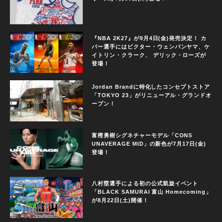
『NBA 2K27』が9月4日(金)発売決定！ カ
バー選手にはビクター・ウェンバンヤマ、ケ
イトリン・クラーク、 デリック・ローズが
登場！
Jordan Brandに特化したコンセプトストア
「TOKYO 23」がリニューアル・グランドオ
ープン！
富樫勇樹シグネチャーモデル「CONS
UNAVERAGE MID」の新色が7月17日(金)
登場！
八村塁選手による初の公式凱旋イベント
「BLACK SAMURAI 富山 Homecoming」
が8月22日(土)開催！