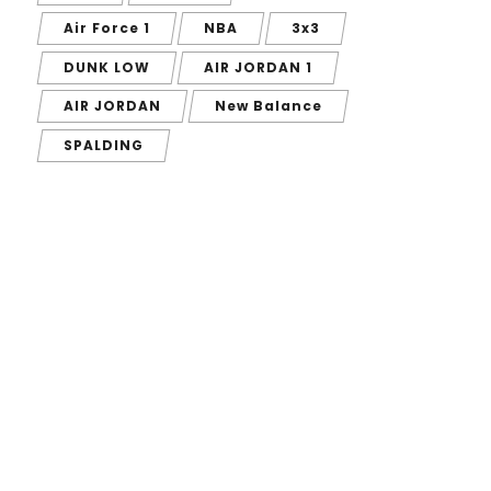
Air Force 1
NBA
3x3
DUNK LOW
AIR JORDAN 1
AIR JORDAN
New Balance
SPALDING