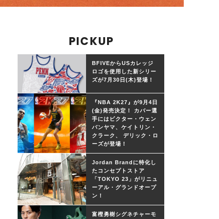
PICKUP
BFIVEからUSカレッジ
ロゴを使用した新シリー
ズが7月30日(木)登場！
『NBA 2K27』が9月4日
(金)発売決定！ カバー選
手にはビクター・ウェン
バンヤマ、ケイトリン・
クラーク、 デリック・ロ
ーズが登場！
Jordan Brandに特化し
たコンセプトストア
「TOKYO 23」がリニュ
ーアル・グランドオープ
ン！
富樫勇樹シグネチャーモ