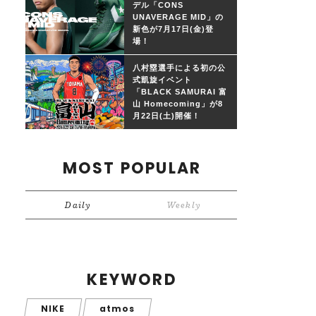
デル「CONS
UNAVERAGE MID」の
新色が7月17日(金)登
場！
八村塁選手による初の公
式凱旋イベント
「BLACK SAMURAI 富
山 Homecoming」が8
月22日(土)開催！
MOST POPULAR
Daily
Weekly
KEYWORD
NIKE
atmos