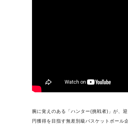
腕に覚えのある「ハンター(挑戦者)」が、迎え
円獲得を⽬指す無差別級バスケットボール企