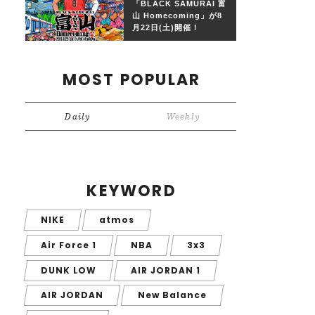
「BLACK SAMURAI 富
山 Homecoming」が8
月22日(土)開催！
MOST POPULAR
Daily
Weekly
KEYWORD
NIKE
atmos
Air Force 1
NBA
3x3
DUNK LOW
AIR JORDAN 1
AIR JORDAN
New Balance