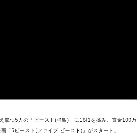
撃つ5⼈の「ビースト(強敵)」に1対1を挑み、賞⾦100万
画「5ビースト(ファイブ ビースト)」がスタート。