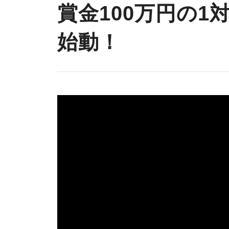
賞⾦100万円の1
始動！