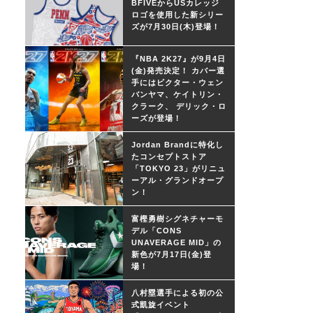
BFIVEからUSカレッジ
ロゴを使用した新シリー
ズが7月30日(木)登場！
『NBA 2K27』が9月4日
(金)発売決定！ カバー選
手にはビクター・ウェン
バンヤマ、ケイトリン・
クラーク、 デリック・ロ
ーズが登場！
Jordan Brandに特化し
たコンセプトストア
「TOKYO 23」がリニュ
ーアル・グランドオープ
ン！
富樫勇樹シグネチャーモ
デル「CONS
UNAVERAGE MID」の
新色が7月17日(金)登
場！
八村塁選手による初の公
式凱旋イベント