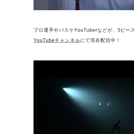
プロ選⼿やバスケYouTuberなどが、5
YouTubeチャンネル
にて現在配信中！