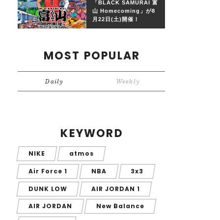
「BLACK SAMURAI 富
山 Homecoming」が8
月22日(土)開催！
MOST POPULAR
Daily
Weekly
KEYWORD
NIKE
atmos
Air Force 1
NBA
3x3
DUNK LOW
AIR JORDAN 1
AIR JORDAN
New Balance