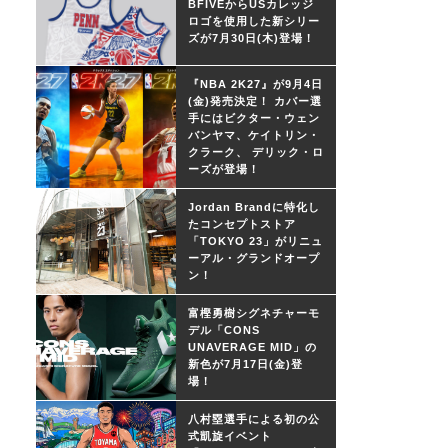
BFIVEからUSカレッジ
ロゴを使用した新シリー
ズが7月30日(木)登場！
『NBA 2K27』が9月4日
(金)発売決定！ カバー選
手にはビクター・ウェン
バンヤマ、ケイトリン・
クラーク、 デリック・ロ
ーズが登場！
Jordan Brandに特化し
たコンセプトストア
「TOKYO 23」がリニュ
ーアル・グランドオープ
ン！
富樫勇樹シグネチャーモ
デル「CONS
UNAVERAGE MID」の
新色が7月17日(金)登
場！
八村塁選手による初の公
式凱旋イベント