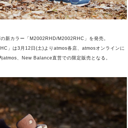
2R”の新カラー「M2002RHD/M2002RHC」を発売。
RHC」は3⽉12⽇(⼟)よりatmos各店、atmosオンラインに
tmos、New Balance直営での限定販売となる。