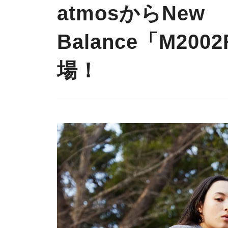
atmosからNew
Balance「M200
場！