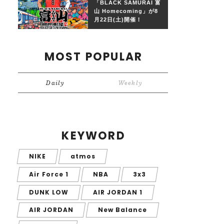
「BLACK SAMURAI 富
山 Homecoming」が8
月22日(土)開催！
MOST POPULAR
Daily
Weekly
KEYWORD
NIKE
atmos
Air Force 1
NBA
3x3
DUNK LOW
AIR JORDAN 1
AIR JORDAN
New Balance