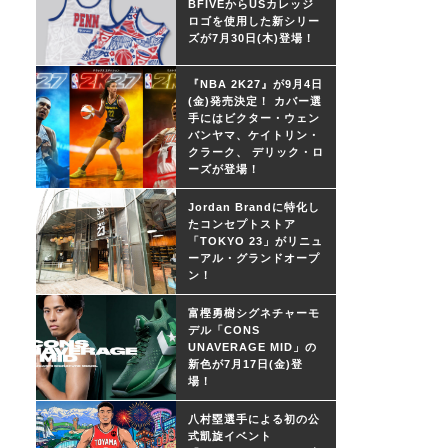
BFIVEからUSカレッジ
ロゴを使用した新シリー
ズが7月30日(木)登場！
『NBA 2K27』が9月4日
(金)発売決定！ カバー選
手にはビクター・ウェン
バンヤマ、ケイトリン・
クラーク、 デリック・ロ
ーズが登場！
Jordan Brandに特化し
たコンセプトストア
「TOKYO 23」がリニュ
ーアル・グランドオープ
ン！
富樫勇樹シグネチャーモ
デル「CONS
UNAVERAGE MID」の
新色が7月17日(金)登
場！
八村塁選手による初の公
式凱旋イベント