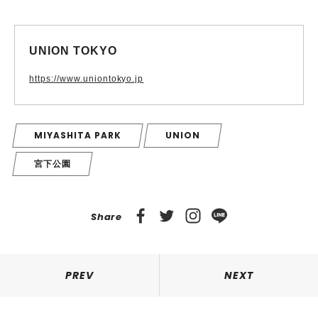
UNION TOKYO
https://www.uniontokyo.jp
MIYASHITA PARK
UNION
宮下公園
Share
PREV
NEXT