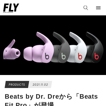
PRODUCTS
2021.11.02
Beats by Dr. Dreから「Beats
Fit Pro」が登場