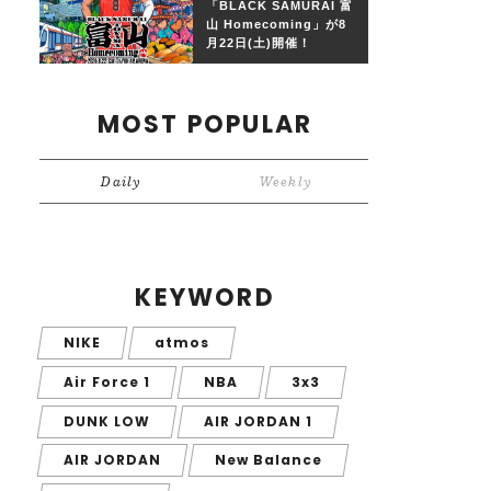
「BLACK SAMURAI 富
山 Homecoming」が8
月22日(土)開催！
MOST POPULAR
Daily
Weekly
KEYWORD
NIKE
atmos
Air Force 1
NBA
3x3
DUNK LOW
AIR JORDAN 1
AIR JORDAN
New Balance