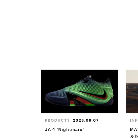
PRODUCTS
2026.08.07
IN
JA 4 ‘Nightmare’
MA
を