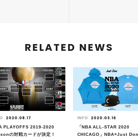
RELATED NEWS
FO
2020.08.17
INFO
2020.03.16
A PLAYOFFS 2019-2020
「NBA ALL-STAR 2020
asonの対戦カードが決定！
CHICAGO」NBA×Just Do