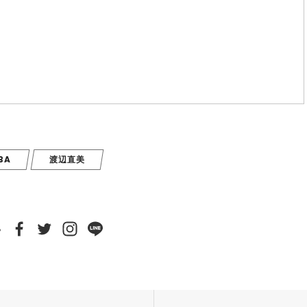
BA
渡辺直美
e