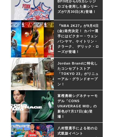
BFIVEからUSカレッジ
ロゴを使用した新シリー
ズが7月30日(木)登場！
『NBA 2K27』が9月4日
(金)発売決定！ カバー選
手にはビクター・ウェン
バンヤマ、ケイトリン・
クラーク、 デリック・ロ
ーズが登場！
Jordan Brandに特化し
たコンセプトストア
「TOKYO 23」がリニュ
ーアル・グランドオープ
ン！
富樫勇樹シグネチャーモ
デル「CONS
UNAVERAGE MID」の
新色が7月17日(金)登
場！
八村塁選手による初の公
式凱旋イベント