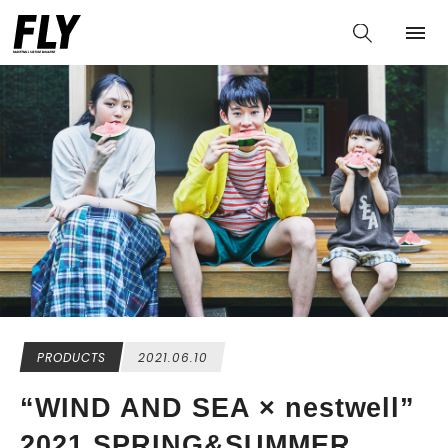
PRODUCTS
2021.06.10
“WIND AND SEA × nestwell”
2021 SPRING&SUMMER