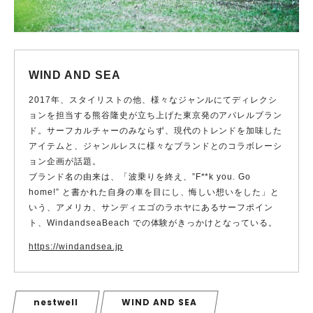
WIND AND SEA
2017年、スタイリストの他、様々なジャンルにてディレクシ
ョンを担当する熊谷隆史が立ち上げた東京発のアパレルブラン
ド。サーフカルチャーのみならず、現代のトレンドを加味した
アイテムと、ジャンルレスに様々なブランドとのコラボレーシ
ョン企画が話題。
ブランド名の由来は、「波乗りを終え、”F**k you. Go
home!” と書かれた自身の車を目にし、悔しい想いをした」と
いう、アメリカ、サンディエゴのラホヤにあるサーフポイン
ト、WindandseaBeach での体験がきっかけとなっている。
https://windandsea.jp
nestwell
WIND AND SEA