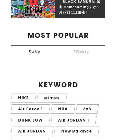
「BLACK SAMURAI 富
山 Homecoming」が8
月22日(土)開催！
MOST POPULAR
Daily
Weekly
KEYWORD
NIKE
atmos
Air Force 1
NBA
3x3
DUNK LOW
AIR JORDAN 1
AIR JORDAN
New Balance