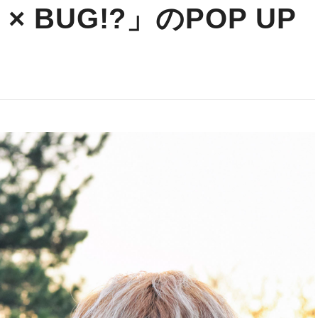
A × BUG!?」のPOP UP