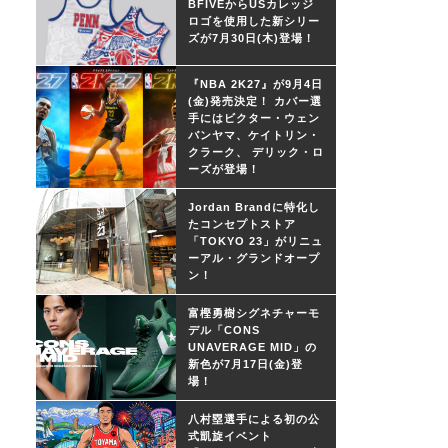
BFIVEからUSカレッジ
ロゴを使用した新シリー
ズが7月30日(木)登場！
『NBA 2K27』が9月4日
(金)発売決定！ カバー選
手にはビクター・ウェン
バンヤマ、ケイトリン・
クラーク、 デリック・ロ
ーズが登場！
Jordan Brandに特化し
たコンセプトストア
「TOKYO 23」がリニュ
ーアル・グランドオープ
ン！
富樫勇樹シグネチャーモ
デル「CONS
UNAVERAGE MID」の
新色が7月17日(金)登
場！
八村塁選手による初の公
式凱旋イベント