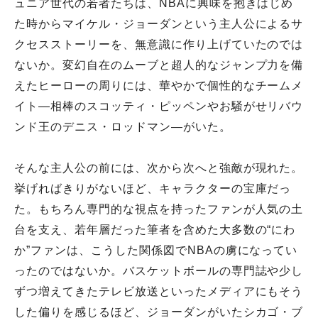
ュニア世代の若者たちは、NBAに興味を抱きはじめ
た時からマイケル・ジョーダンという主人公によるサ
クセスストーリーを、無意識に作り上げていたのでは
ないか。変幻自在のムーブと超人的なジャンプ力を備
えたヒーローの周りには、華やかで個性的なチームメ
イト―相棒のスコッティ・ピッペンやお騒がせリバウ
ンド王のデニス・ロッドマン―がいた。
そんな主人公の前には、次から次へと強敵が現れた。
挙げればきりがないほど、キャラクターの宝庫だっ
た。もちろん専門的な視点を持ったファンが人気の土
台を支え、若年層だった筆者を含めた大多数の“にわ
か”ファンは、こうした関係図でNBAの虜になってい
ったのではないか。バスケットボールの専門誌や少し
ずつ増えてきたテレビ放送といったメディアにもそう
した偏りを感じるほど、ジョーダンがいたシカゴ・ブ