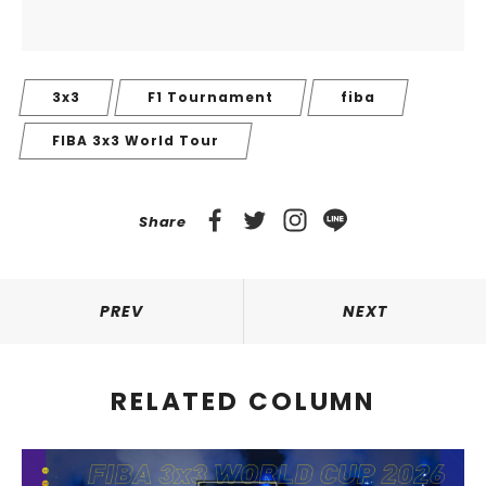
3x3
F1 Tournament
fiba
FIBA 3x3 World Tour
Share
PREV
NEXT
RELATED COLUMN