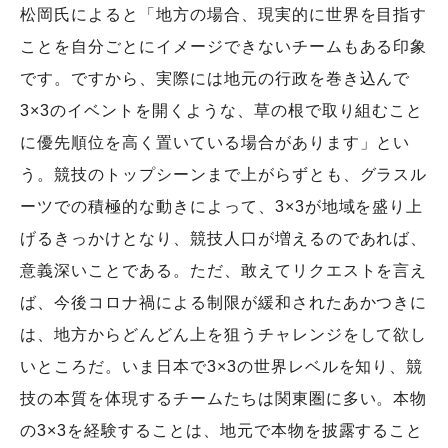
松岡氏によると「地方の場合、現実的に世界を目指す
ことを自分ごとにイメージできないチームもある印象
です。ですから、実際には地元の行政を巻き込んで
3×3のイベントを開くような、草の根で取り組むこと
に優先順位を高く置いている場合があります」とい
う。競技のトップシーンまで上がらずとも、グラスル
ーツでの積極的な動きによって、3×3が地域を盛り上
げるきっかけとなり、競技人口が増えるのであれば、
意義深いことである。ただ、敢えてリクエストを言え
ば、今後コロナ禍による制限が緩和されたあかつきに
は、地方からどんどん上を狙うチャレンジをして欲し
いところだ。いま日本で3×3の世界レベルを知り、競
技の本質を体現するチームたちは関東圏に多い。本物
の3×3を経験することは、地元で本物を披露すること