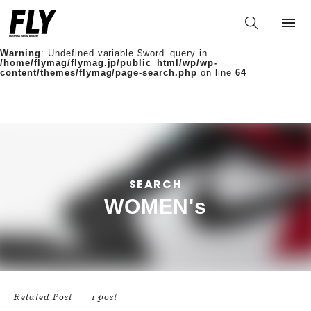
Warning
: Undefined variable $words in
/home/flymag/flymag.jp/public_html/wp/wp-
content/themes/flymag/page-search.php
on line
36
Warning
: Undefined variable $word_query in
/home/flymag/flymag.jp/public_html/wp/wp-
content/themes/flymag/page-search.php
on line
64
SEARCH
WOMEN's
Related Post
1 post