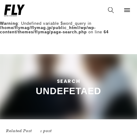
Warning
: Undefined variable $words in
/home/flymag/flymag.jp/public_html/wp/wp-
content/themes/flymag/page-search.php
on line
36
Warning
: Undefined variable $word_query in
/home/flymag/flymag.jp/public_html/wp/wp-
content/themes/flymag/page-search.php
on line
64
SEARCH
UNDEFETAED
Related Post
1 post