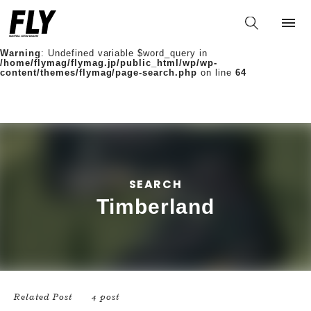
Warning
: Undefined variable $words in
/home/flymag/flymag.jp/public_html/wp/wp-
content/themes/flymag/page-search.php
on line
36
Warning
: Undefined variable $word_query in
/home/flymag/flymag.jp/public_html/wp/wp-
content/themes/flymag/page-search.php
on line
64
SEARCH
Timberland
Related Post
4 post