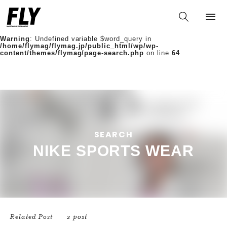
Warning
: Undefined variable $words in
/home/flymag/flymag.jp/public_html/wp/wp-
content/themes/flymag/page-search.php
on line
36
Warning
: Undefined variable $word_query in
/home/flymag/flymag.jp/public_html/wp/wp-
content/themes/flymag/page-search.php
on line
64
SEARCH
NIKE SPORTS WEAR
Related Post
2 post