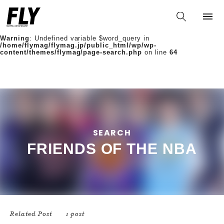
Warning
: Undefined variable $words in
/home/flymag/flymag.jp/public_html/wp/wp-
content/themes/flymag/page-search.php
on line
36
Warning
: Undefined variable $word_query in
/home/flymag/flymag.jp/public_html/wp/wp-
content/themes/flymag/page-search.php
on line
64
SEARCH
FRIENDS OF THE NBA
Related Post
1 post