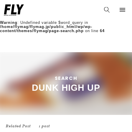
Warning
: Undefined variable $words in
/home/flymag/flymag.jp/public_html/wp/wp-
content/themes/flymag/page-search.php
on line
36
Warning
: Undefined variable $word_query in
/home/flymag/flymag.jp/public_html/wp/wp-
content/themes/flymag/page-search.php
on line
64
SEARCH
DUNK HIGH UP
Related Post
1 post