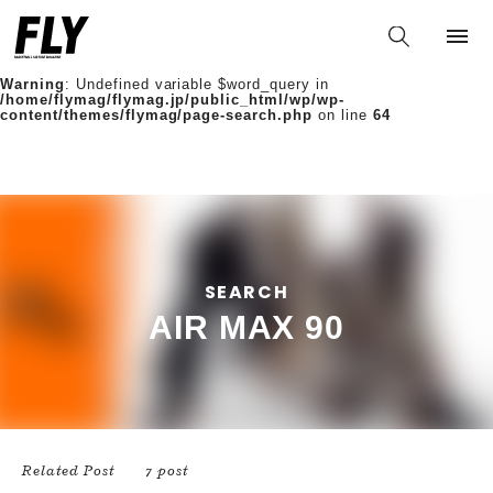
Warning
: Undefined variable $words in
/home/flymag/flymag.jp/public_html/wp/wp-
content/themes/flymag/page-search.php
on line
36
Warning
: Undefined variable $word_query in
/home/flymag/flymag.jp/public_html/wp/wp-
content/themes/flymag/page-search.php
on line
64
SEARCH
AIR MAX 90
Related Post
7 post