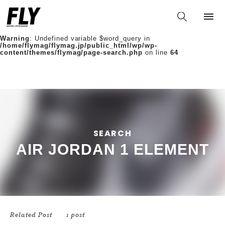
Warning
: Undefined variable $words in
/home/flymag/flymag.jp/public_html/wp/wp-
content/themes/flymag/page-search.php
on line
36
Warning
: Undefined variable $word_query in
/home/flymag/flymag.jp/public_html/wp/wp-
content/themes/flymag/page-search.php
on line
64
SEARCH
AIR JORDAN 1 ELEMENT
Related Post
1 post