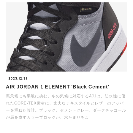
2023.12.31
AIR JORDAN 1 ELEMENT ‘Black Cement’
悪天候にも果敢に挑む。冬の気候に対応するAJ1は、防水性に優
れたGORE-TEX素材に、丈夫なテキスタイルとレザーのアッパ
ーを重ねた設計。ブラック、セメントグレー、ダークチャコール
が層を成すカラーブロックが、水たまりをよ