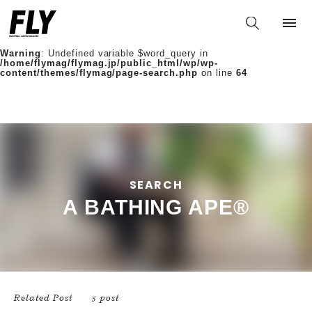
Warning
: Undefined variable $words in
/home/flymag/flymag.jp/public_html/wp/wp-
content/themes/flymag/page-search.php
on line
36
Warning
: Undefined variable $word_query in
/home/flymag/flymag.jp/public_html/wp/wp-
content/themes/flymag/page-search.php
on line
64
SEARCH
A BATHING APE®
Related Post
5 post