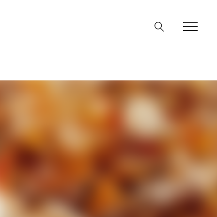
ine
36
p
on line
64