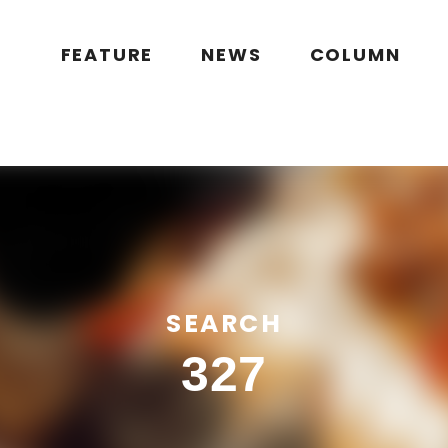
public_html/wp/wp-content/themes/flymag/page-search.php
on l
g.jp/public_html/wp/wp-content/themes/flymag/page-search.ph
FEATURE
NEWS
COLUMN
SEARCH
327