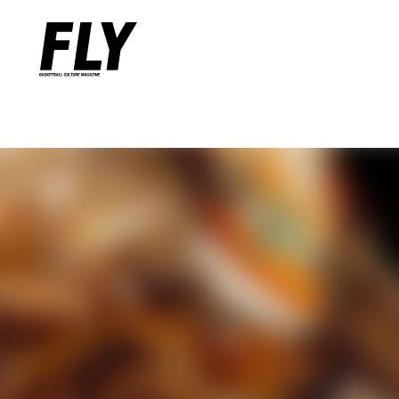
Warning
: Undefined variable $words in
/home/flymag/flymag.jp/
Warning
: Undefined variable $word_query in
/home/flymag/flyma