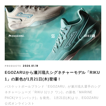
PRODUCTS
2026.01.19
EGOZARUから瀬川琉久シグネチャーモデル「RIKU
1」の新色が1⽉21⽇(木)登場！
バスケットボールブランド「EGOZARU」が瀬川琉久選手のシグ
ネチャーシューズ「RIKU 1(リク ワン)」の新⾊「MARINE
PACK(マリンパック)」を発売。 1⽉21⽇(⽊)より、EGOZARU
公式オンラインスト