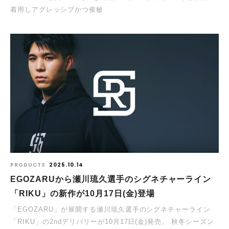
着⽤しアグレッシブかつ俊敏
PRODUCTS
2025.10.14
EGOZARUから瀬川琉久選手のシグネチャーライン
「RIKU」の新作が10⽉17⽇(金)登場
「EGOZARU」が展開する瀬川琉久選手のシグネチャーライン
「RIKU」の2ndデリバリーが10⽉17⽇(⾦)発売。 秋冬シーズン