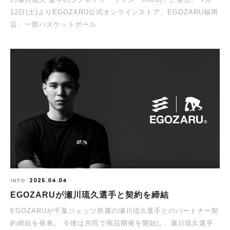
12⽇(⼟)よりEGOZARU公式オンラインストア、EGOZARU福岡
店、⼀部バスケットボール
INFO
2025.04.04
EGOZARUが瀬川琉久選⼿と契約を締結
EGOZARUが千葉ジェッツ所属の瀬川琉久選手とのパートナー契
約締結を発表。 今後は共同で商品開発を開始し、瀬川琉久選手