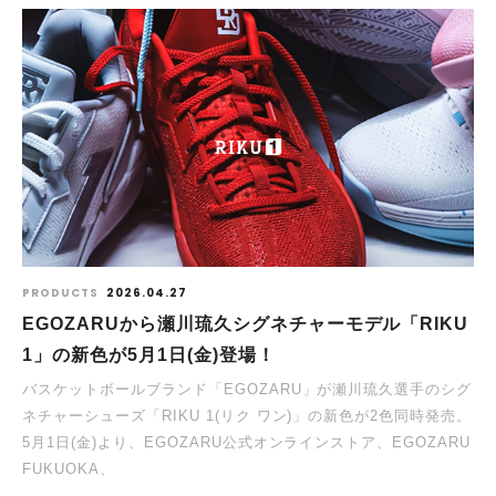
PRODUCTS
2026.04.27
EGOZARUから瀬川琉久シグネチャーモデル「RIKU
1」の新色が5月1日(金)登場！
バスケットボールブランド「EGOZARU」が瀬川琉久選手のシグ
ネチャーシューズ「RIKU 1(リク ワン)」の新⾊が2色同時発売。
5月1日(金)より、EGOZARU公式オンラインストア、EGOZARU
FUKUOKA、