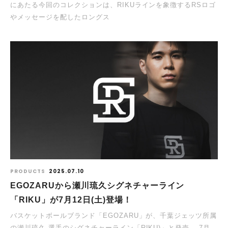
にあたる今回のコレクションは、RIKUラインを象徴するRSロゴ
やメッセージを配したロングス
PRODUCTS
2025.07.10
EGOZARUから瀬川琉久シグネチャーライン
「RIKU」が7⽉12⽇(⼟)登場！
バスケットボールブランド「EGOZARU」が、千葉ジェッツ所属
の瀬川琉久 選手のシグネチャーライン「RIKU)」と発売。 7⽉