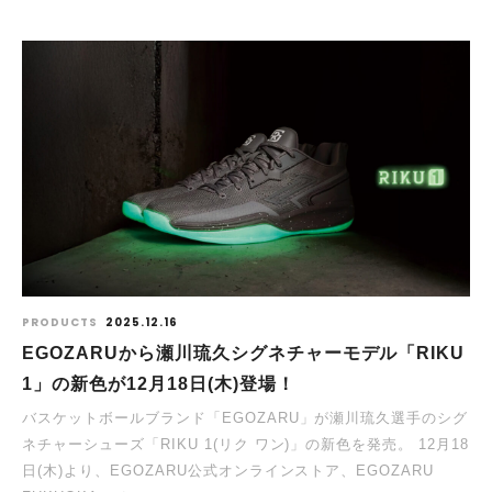
PRODUCTS
2025.12.16
EGOZARUから瀬川琉久シグネチャーモデル「RIKU
1」の新色が12⽉18⽇(⽊)登場！
バスケットボールブランド「EGOZARU」が瀬川琉久選手のシグ
ネチャーシューズ「RIKU 1(リク ワン)」の新⾊を発売。 12⽉18
⽇(⽊)より、EGOZARU公式オンラインストア、EGOZARU