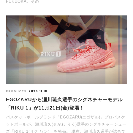
FUKUOKA、その
PRODUCTS
2025.11.18
EGOZARUから瀬川琉久選手のシグネチャーモデル
「RIKU 1」が11⽉21⽇(⾦)登場！
バスケットボールブランド「EGOZARU(エゴザル)」プロバスケ
ットボールが、瀬川琉久(せがわ りく)選手のシグネチャーシュー
ズ「RIKU 1(リク ワン)」を発売。 現在、瀬川琉久選手が試合で