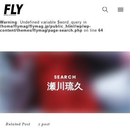
Warning
: Undefined variable $words in
/home/flymag/flymag.jp/public_html/wp/wp-
content/themes/flymag/page-search.php
on line
36
Warning
: Undefined variable $word_query in
/home/flymag/flymag.jp/public_html/wp/wp-
content/themes/flymag/page-search.php
on line
64
SEARCH
瀬川琉久
Related Post
7 post