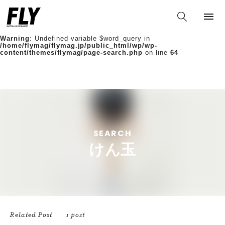
Warning
: Undefined variable $words in
/home/flymag/flymag.jp/public_html/wp/wp-
content/themes/flymag/page-search.php
on line
36
Warning
: Undefined variable $word_query in
/home/flymag/flymag.jp/public_html/wp/wp-
content/themes/flymag/page-search.php
on line
64
SEARCH
けん玉
Related Post
1 post