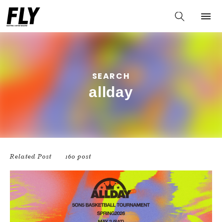
SEARCH
allday
Related Post
160 post