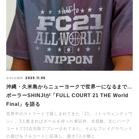
COLUMN
2025.11.05
沖縄・久米島からニューヨークで世界一になるまで…
ボーラーSHINJIが「FULL COURT 21 THE World
Final」を語る
世界中のストリートで親しまれてきた「21」（トゥウェンティワ
ン）。3人集まればボールを持った者以外、全員敵。主にハーフ
コートで21点先取でプレーされてきた。そんなプレイグラウンド
の遊びをフルコートに拡張し、最大7人が敵と