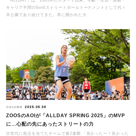
「ALLDAY」は、2005年のスタート以来、年齢・性別・国籍・
キャリア不問の5on5ストリートボールトーナメントとして代々
木公園であり続けてきた。常に開かれた大
COLUMN
2025.05.30
ZOOSのAOIが「ALLDAY SPRING 2025」のMVP
に…心配の先にあったストリートの力
次世代に焦点を当てたチームで春2連覇 「良かったー！良かった