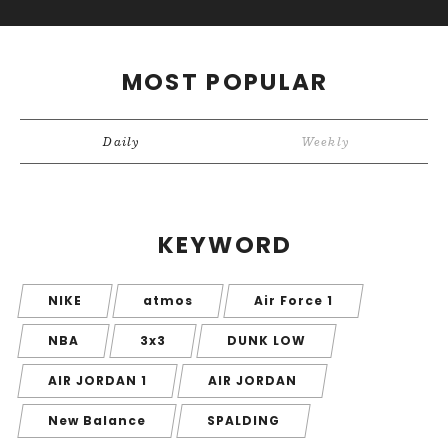
MOST POPULAR
Daily
Weekly
KEYWORD
NIKE
atmos
Air Force 1
NBA
3x3
DUNK LOW
AIR JORDAN 1
AIR JORDAN
New Balance
SPALDING