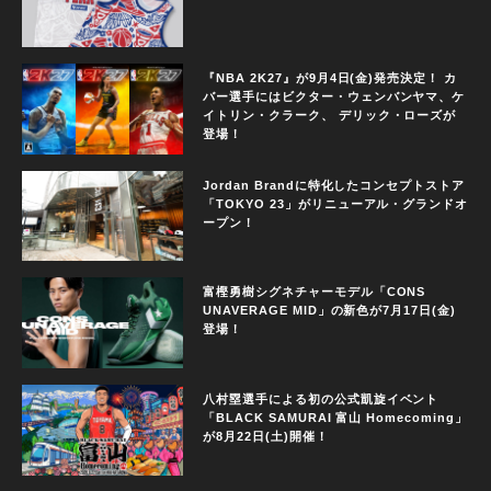
『NBA 2K27』が9月4日(金)発売決定！ カ
バー選手にはビクター・ウェンバンヤマ、ケ
イトリン・クラーク、 デリック・ローズが
登場！
Jordan Brandに特化したコンセプトストア
「TOKYO 23」がリニューアル・グランドオ
ープン！
富樫勇樹シグネチャーモデル「CONS
UNAVERAGE MID」の新色が7月17日(金)
登場！
八村塁選手による初の公式凱旋イベント
「BLACK SAMURAI 富山 Homecoming」
が8月22日(土)開催！