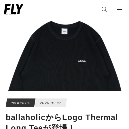
PRODUCTS
2020.09.26
ballaholicからLogo Thermal
Long Teeが登場！