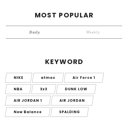
MOST POPULAR
Daily
Weekly
KEYWORD
NIKE
atmos
Air Force 1
NBA
3x3
DUNK LOW
AIR JORDAN 1
AIR JORDAN
New Balance
SPALDING