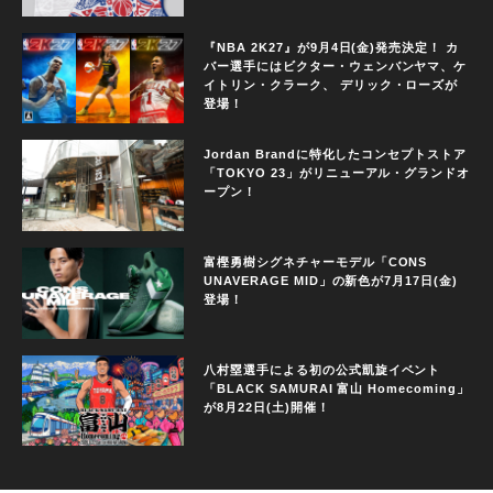
『NBA 2K27』が9月4日(金)発売決定！ カ
バー選手にはビクター・ウェンバンヤマ、ケ
イトリン・クラーク、 デリック・ローズが
登場！
Jordan Brandに特化したコンセプトストア
「TOKYO 23」がリニューアル・グランドオ
ープン！
富樫勇樹シグネチャーモデル「CONS
UNAVERAGE MID」の新色が7月17日(金)
登場！
八村塁選手による初の公式凱旋イベント
「BLACK SAMURAI 富山 Homecoming」
が8月22日(土)開催！