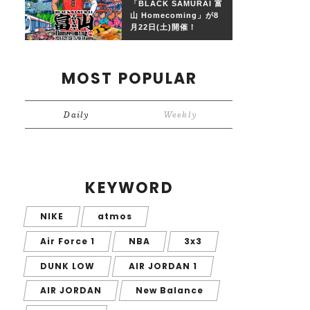
「BLACK SAMURAI 富
山 Homecoming」が8
月22日(土)開催！
MOST POPULAR
Daily
Weekly
KEYWORD
NIKE
atmos
Air Force 1
NBA
3x3
DUNK LOW
AIR JORDAN 1
AIR JORDAN
New Balance