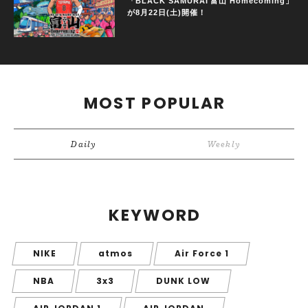
「BLACK SAMURAI 富山 Homecoming」
が8月22日(土)開催！
MOST POPULAR
Daily
Weekly
KEYWORD
NIKE
atmos
Air Force 1
NBA
3x3
DUNK LOW