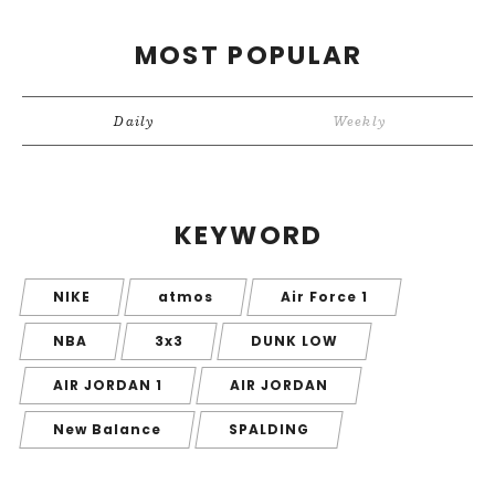
MOST POPULAR
Daily
Weekly
KEYWORD
NIKE
atmos
Air Force 1
NBA
3x3
DUNK LOW
AIR JORDAN 1
AIR JORDAN
New Balance
SPALDING