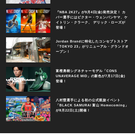
『NBA 2K27』が9月4日(金)発売決定！ カ
バー選手にはビクター・ウェンバンヤマ、ケ
イトリン・クラーク、 デリック・ローズが
登場！
Jordan Brandに特化したコンセプトストア
「TOKYO 23」がリニューアル・グランドオ
ープン！
富樫勇樹シグネチャーモデル「CONS
UNAVERAGE MID」の新色が7月17日(金)
登場！
八村塁選手による初の公式凱旋イベント
「BLACK SAMURAI 富山 Homecoming」
が8月22日(土)開催！