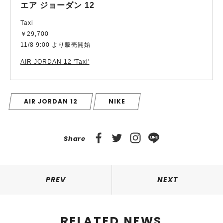
エア ジョーダン 12
Taxi
￥29,700
11/8 9:00 より販売開始
AIR JORDAN 12 'Taxi'
AIR JORDAN 12
NIKE
Share
PREV
NEXT
RELATED NEWS