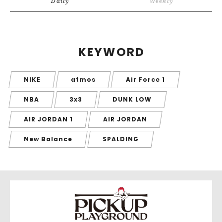
Daily
Weekly
KEYWORD
NIKE
atmos
Air Force 1
NBA
3x3
DUNK LOW
AIR JORDAN 1
AIR JORDAN
New Balance
SPALDING