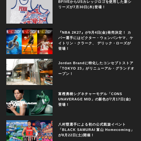
BFIVEからUSカレッジロゴを使用した新シ
リーズが7月30日(木)登場！
『NBA 2K27』が9月4日(金)発売決定！ カ
バー選手にはビクター・ウェンバンヤマ、ケ
イトリン・クラーク、 デリック・ローズが
登場！
Jordan Brandに特化したコンセプトストア
「TOKYO 23」がリニューアル・グランドオ
ープン！
富樫勇樹シグネチャーモデル「CONS
UNAVERAGE MID」の新色が7月17日(金)
登場！
八村塁選手による初の公式凱旋イベント
「BLACK SAMURAI 富山 Homecoming」
が8月22日(土)開催！