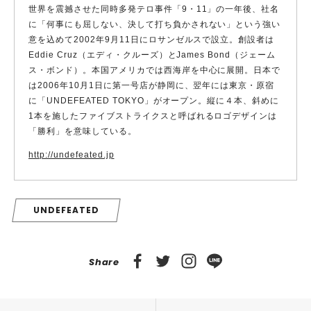
世界を震撼させた同時多発テロ事件「9・11」の一年後、社名
に「何事にも屈しない、決して打ち負かされない」という強い
意を込めて2002年9月11日にロサンゼルスで設立。創設者は
Eddie Cruz（エディ・クルーズ）とJames Bond（ジェーム
ス・ボンド）。本国アメリカでは西海岸を中心に展開。日本で
は2006年10月1日に第一号店が静岡に、翌年には東京・原宿
に「UNDEFEATED TOKYO」がオープン。縦に４本、斜めに
1本を施したファイブストライクスと呼ばれるロゴデザインは
「勝利」を意味している。
http://undefeated.jp
UNDEFEATED
Share