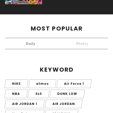
MOST POPULAR
Daily
Weekly
KEYWORD
NIKE
atmos
Air Force 1
NBA
3x3
DUNK LOW
AIR JORDAN 1
AIR JORDAN