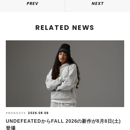
PREV
NEXT
RELATED NEWS
PRODUCTS
2026.08.06
UNDEFEATEDからFALL 2026の新作が8⽉8⽇(⼟)
登場