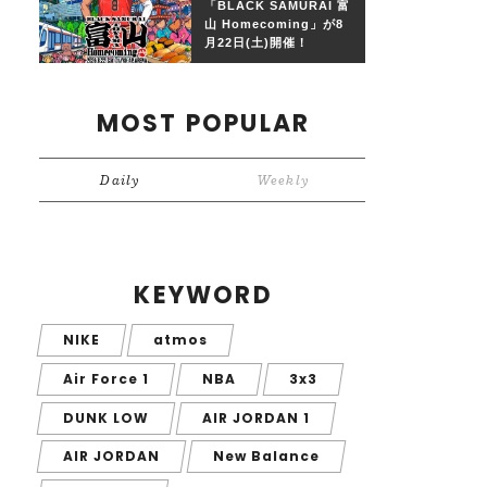
「BLACK SAMURAI 富
山 Homecoming」が8
月22日(土)開催！
MOST POPULAR
Daily
Weekly
KEYWORD
NIKE
atmos
Air Force 1
NBA
3x3
DUNK LOW
AIR JORDAN 1
AIR JORDAN
New Balance