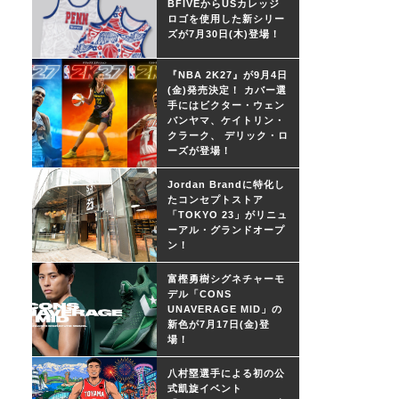
BFIVEからUSカレッジ
ロゴを使用した新シリー
ズが7月30日(木)登場！
『NBA 2K27』が9月4日
(金)発売決定！ カバー選
手にはビクター・ウェン
バンヤマ、ケイトリン・
クラーク、 デリック・ロ
ーズが登場！
Jordan Brandに特化し
たコンセプトストア
「TOKYO 23」がリニュ
ーアル・グランドオープ
ン！
富樫勇樹シグネチャーモ
デル「CONS
UNAVERAGE MID」の
新色が7月17日(金)登
場！
八村塁選手による初の公
式凱旋イベント