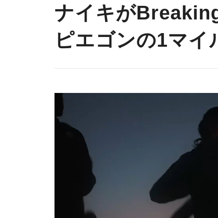
ナイキがBreaki
ピエゴンの1マイ
動
画
プ
レ
ー
ヤ
ー