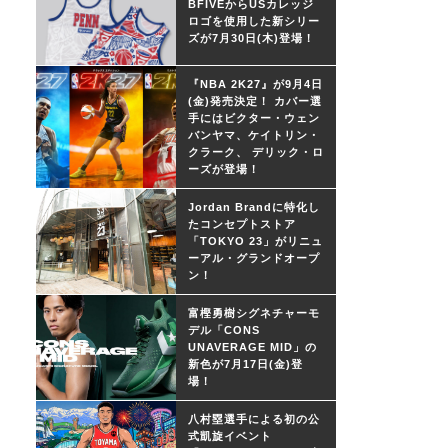
BFIVEからUSカレッジ
ロゴを使用した新シリー
ズが7月30日(木)登場！
『NBA 2K27』が9月4日
(金)発売決定！ カバー選
手にはビクター・ウェン
バンヤマ、ケイトリン・
クラーク、 デリック・ロ
ーズが登場！
Jordan Brandに特化し
たコンセプトストア
「TOKYO 23」がリニュ
ーアル・グランドオープ
ン！
富樫勇樹シグネチャーモ
デル「CONS
UNAVERAGE MID」の
新色が7月17日(金)登
場！
八村塁選手による初の公
式凱旋イベント