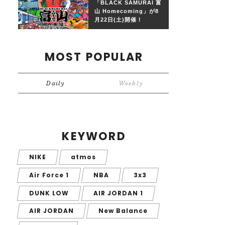
「BLACK SAMURAI 富
山 Homecoming」が8
月22日(土)開催！
MOST POPULAR
Daily
Weekly
KEYWORD
NIKE
atmos
Air Force 1
NBA
3x3
DUNK LOW
AIR JORDAN 1
AIR JORDAN
New Balance