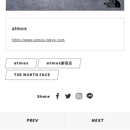
atmos
https://www.atmos-tokyo.com
atmos
atmos新宿店
THE NORTH FACE
Share
PREV
NEXT