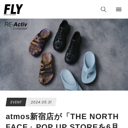
EVENT
2024.05.31
atmos新宿店が「THE NORTH
FACE」POP UP STOREを6月