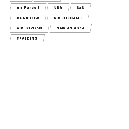
Air Force 1
NBA
3x3
DUNK LOW
AIR JORDAN 1
AIR JORDAN
New Balance
SPALDING