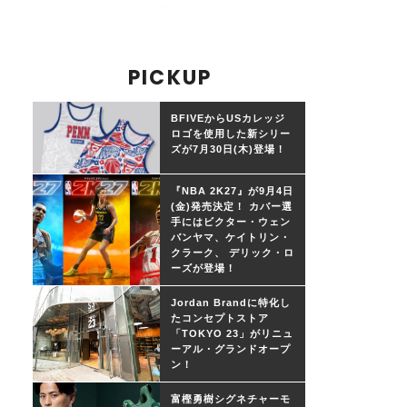
PICKUP
BFIVEからUSカレッジ
ロゴを使用した新シリー
ズが7月30日(木)登場！
『NBA 2K27』が9月4日
(金)発売決定！ カバー選
手にはビクター・ウェン
バンヤマ、ケイトリン・
クラーク、 デリック・ロ
ーズが登場！
Jordan Brandに特化し
たコンセプトストア
「TOKYO 23」がリニュ
ーアル・グランドオープ
ン！
富樫勇樹シグネチャーモ