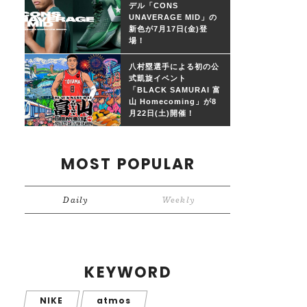
デル「CONS
UNAVERAGE MID」の
新色が7月17日(金)登
場！
八村塁選手による初の公
式凱旋イベント
「BLACK SAMURAI 富
山 Homecoming」が8
月22日(土)開催！
MOST POPULAR
Daily
Weekly
KEYWORD
NIKE
atmos