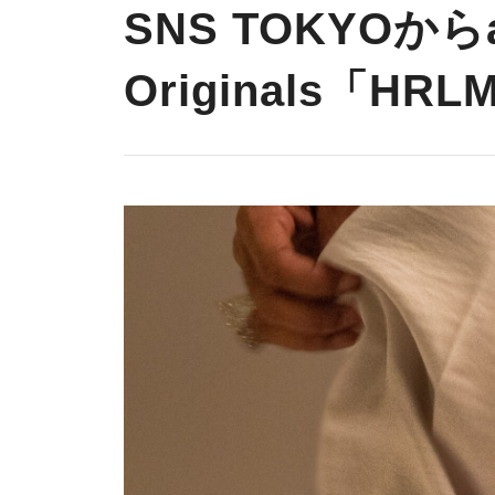
SNS TOKYOからa
Originals「H