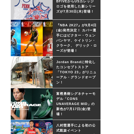
BFIVEからUSカレッジ
ロゴを使用した新シリー
ズが7月30日(木)登場！
『NBA 2K27』が9月4日
(金)発売決定！ カバー選
手にはビクター・ウェン
バンヤマ、ケイトリン・
クラーク、 デリック・ロ
ーズが登場！
Jordan Brandに特化し
たコンセプトストア
「TOKYO 23」がリニュ
ーアル・グランドオープ
ン！
富樫勇樹シグネチャーモ
デル「CONS
UNAVERAGE MID」の
新色が7月17日(金)登
場！
八村塁選手による初の公
式凱旋イベント