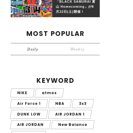
「BLACK SAMURAI 富
山 Homecoming」が8
月22日(土)開催！
MOST POPULAR
Daily
Weekly
KEYWORD
NIKE
atmos
Air Force 1
NBA
3x3
DUNK LOW
AIR JORDAN 1
AIR JORDAN
New Balance